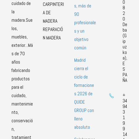
0
cuidado de
CARPINTERI
s, más de
8
la
A DE
2
90
0
madera.Sue
MADERA
profesionale
De
los,
REPARACIÓ
ba
s y un
(G
muebles,
N MADERA
objetivo
ip
exterior...Má
uz
común
ko
s de 70
a),
Madrid
años
E
cierra el
S
fabricando
PA
ciclo de
productos
ÑA
formacione
para el
s 2026 de
+
cuidado,
34
QUIDE
mantenimie
94
GROUP con
3
nto,
1
lleno
conservació
9
absoluto
9
n,
14
tratamient