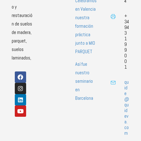
Celebramos
4
o y
en Valencia
restauració
+
nuestra
34
n de suelos
formación
94
de madera,
3
práctica
1
parquet,
junto a MIO
9
suelos
9
PARQUET
0
laminados,
0
Así fue
1
nuestro
seminario
qu
id
en
e
Barcelona
@
qu
id
ev
a.
co
m