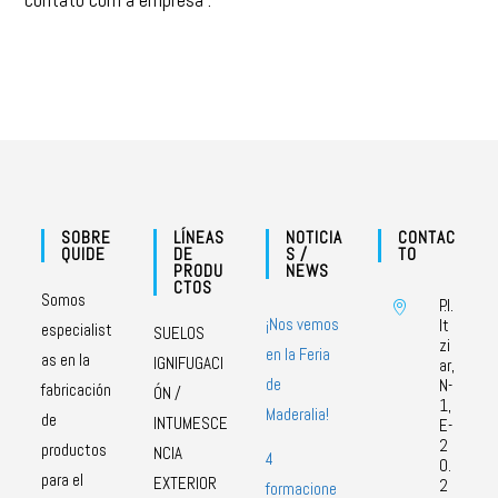
SOBRE
LÍNEAS
NOTICIA
CONTAC
QUIDE
DE
S /
TO
PRODU
NEWS
CTOS
Somos
P.I.
¡Nos vemos
It
especialist
SUELOS
zi
en la Feria
as en la
IGNIFUGACI
ar,
de
N-
fabricación
ÓN /
1,
Maderalia!
de
INTUMESCE
E-
2
productos
NCIA
4
0.
para el
EXTERIOR
2
formacione