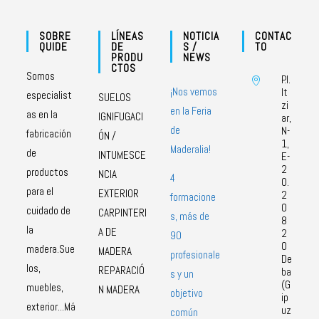
SOBRE
LÍNEAS
NOTICIA
CONTAC
QUIDE
DE
S /
TO
PRODU
NEWS
CTOS
Somos
P.I.
¡Nos vemos
It
especialist
SUELOS
zi
en la Feria
as en la
IGNIFUGACI
ar,
de
N-
fabricación
ÓN /
1,
Maderalia!
de
INTUMESCE
E-
2
productos
NCIA
4
0.
para el
EXTERIOR
2
formacione
0
cuidado de
CARPINTERI
s, más de
8
la
A DE
2
90
0
madera.Sue
MADERA
profesionale
De
los,
REPARACIÓ
ba
s y un
(G
muebles,
N MADERA
objetivo
ip
exterior...Má
uz
común