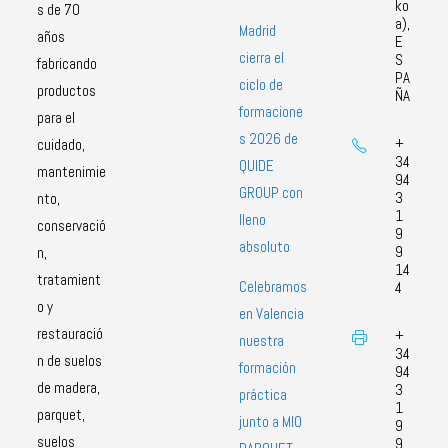
ko
s de 70
a),
Madrid
años
E
cierra el
S
fabricando
PA
ciclo de
productos
ÑA
formacione
para el
s 2026 de
+
cuidado,
34
QUIDE
mantenimie
94
GROUP con
3
nto,
1
lleno
conservació
9
absoluto
9
n,
14
tratamient
Celebramos
4
o y
en Valencia
restauració
+
nuestra
34
n de suelos
formación
94
de madera,
3
práctica
1
parquet,
junto a MIO
9
suelos
9