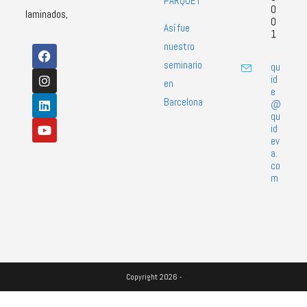
PARQUET
0
laminados,
0
Así fue
1
nuestro
seminario
qu
id
en
e
Barcelona
@
qu
id
ev
a.
co
m
Copyright 2026 -