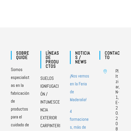
SOBRE
LÍNEAS
NOTICIA
CONTAC
QUIDE
DE
S /
TO
PRODU
NEWS
CTOS
Somos
P.I.
¡Nos vemos
It
especialist
SUELOS
zi
en la Feria
as en la
IGNIFUGACI
ar,
de
N-
fabricación
ÓN /
1,
Maderalia!
de
INTUMESCE
E-
2
productos
NCIA
4
0.
para el
EXTERIOR
2
formacione
0
cuidado de
CARPINTERI
s, más de
8