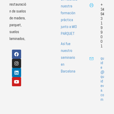
restauració
+
nuestra
34
n de suelos
formación
94
de madera,
3
práctica
1
parquet,
junto a MIO
9
suelos
9
PARQUET
0
laminados,
0
Así fue
1
nuestro
seminario
qu
id
en
e
Barcelona
@
qu
id
ev
a.
co
m