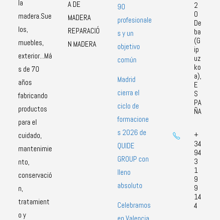
la
A DE
2
90
0
madera.Sue
MADERA
profesionale
De
los,
REPARACIÓ
ba
s y un
(G
muebles,
N MADERA
objetivo
ip
exterior...Má
uz
común
ko
s de 70
a),
Madrid
años
E
cierra el
S
fabricando
PA
ciclo de
productos
ÑA
formacione
para el
s 2026 de
+
cuidado,
34
QUIDE
mantenimie
94
GROUP con
3
nto,
1
lleno
conservació
9
absoluto
9
n,
14
tratamient
Celebramos
4
o y
en Valencia