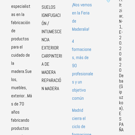
¡Nos vemos
It
especialist
SUELOS
zi
en la Feria
as en la
IGNIFUGACI
ar,
de
N-
fabricación
ÓN /
1,
Maderalia!
de
INTUMESCE
E-
2
productos
NCIA
4
0.
para el
EXTERIOR
2
formacione
0
cuidado de
CARPINTERI
s, más de
8
la
A DE
2
90
0
madera.Sue
MADERA
profesionale
De
los,
REPARACIÓ
ba
s y un
(G
muebles,
N MADERA
objetivo
ip
exterior...Má
uz
común
ko
s de 70
a),
Madrid
años
E
cierra el
S
fabricando
PA
ciclo de
productos
ÑA
formacione