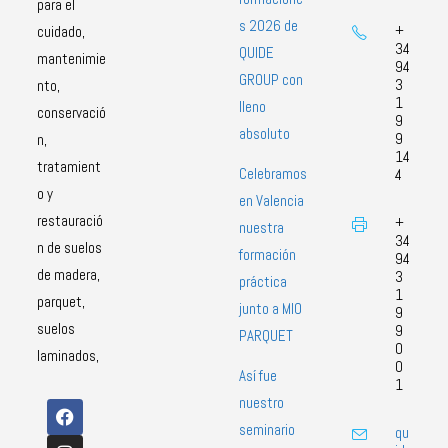
para el
s 2026 de
+
cuidado,
34
QUIDE
mantenimie
94
GROUP con
3
nto,
1
lleno
conservació
9
absoluto
9
n,
14
tratamient
Celebramos
4
o y
en Valencia
restauració
+
nuestra
34
n de suelos
formación
94
de madera,
3
práctica
1
parquet,
junto a MIO
9
suelos
9
PARQUET
0
laminados,
0
Así fue
1
nuestro
seminario
qu