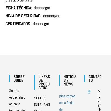
FICHA TÉCNICA:
descargar
HOJA DE SEGURIDAD:
descargar
CERTIFICADOS: descargar
SOBRE
LÍNEAS
NOTICIA
CONTAC
QUIDE
DE
S /
TO
PRODU
NEWS
CTOS
Somos
P.I.
¡Nos vemos
It
especialist
SUELOS
zi
en la Feria
as en la
IGNIFUGACI
ar,
de
N-
fabricación