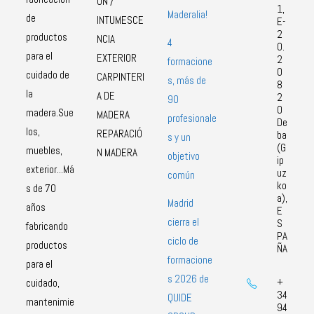
ÓN /
1,
Maderalia!
de
INTUMESCE
E-
2
productos
NCIA
4
0.
para el
EXTERIOR
2
formacione
0
cuidado de
CARPINTERI
s, más de
8
la
A DE
2
90
0
madera.Sue
MADERA
profesionale
De
los,
REPARACIÓ
ba
s y un
(G
muebles,
N MADERA
objetivo
ip
exterior...Má
uz
común
ko
s de 70
a),
Madrid
años
E
cierra el
S
fabricando
PA
ciclo de
productos
ÑA
formacione
para el
s 2026 de
+
cuidado,
34
QUIDE
mantenimie
94