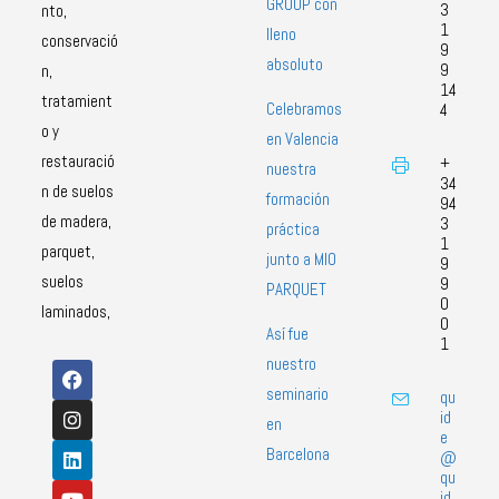
GROUP con
3
nto,
1
lleno
conservació
9
absoluto
9
n,
14
tratamient
Celebramos
4
o y
en Valencia
restauració
+
nuestra
34
n de suelos
formación
94
de madera,
3
práctica
1
parquet,
junto a MIO
9
suelos
9
PARQUET
0
laminados,
0
Así fue
1
nuestro
seminario
qu
id
en
e
Barcelona
@
qu
id