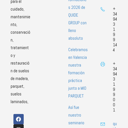
para el
s 2026 de
+
cuidado,
34
QUIDE
mantenimie
94
GROUP con
3
nto,
1
lleno
conservació
9
absoluto
9
n,
14
tratamient
Celebramos
4
o y
en Valencia
restauració
+
nuestra
34
n de suelos
formación
94
de madera,
3
práctica
1
parquet,
junto a MIO
9
suelos
9
PARQUET
0
laminados,
0
Así fue
1
nuestro
seminario
qu