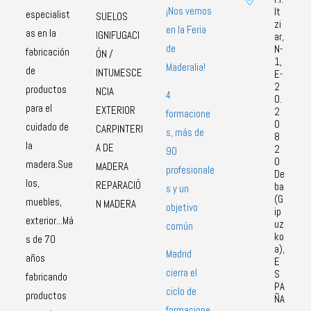
¡Nos vemos
It
especialist
SUELOS
zi
en la Feria
as en la
IGNIFUGACI
ar,
de
N-
fabricación
ÓN /
1,
Maderalia!
de
INTUMESCE
E-
2
productos
NCIA
4
0.
para el
EXTERIOR
2
formacione
0
cuidado de
CARPINTERI
s, más de
8
la
A DE
2
90
0
madera.Sue
MADERA
profesionale
De
los,
REPARACIÓ
ba
s y un
(G
muebles,
N MADERA
objetivo
ip
exterior...Má
uz
común
ko
s de 70
a),
Madrid
años
E
cierra el
S
fabricando
PA
ciclo de
productos
ÑA
formacione