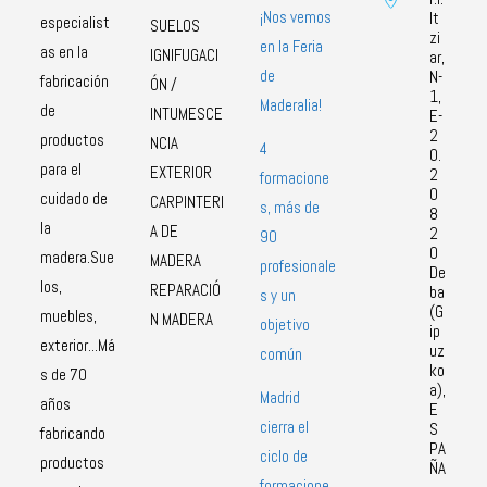
¡Nos vemos
It
especialist
SUELOS
zi
en la Feria
as en la
IGNIFUGACI
ar,
de
N-
fabricación
ÓN /
1,
Maderalia!
de
INTUMESCE
E-
2
productos
NCIA
4
0.
para el
EXTERIOR
2
formacione
0
cuidado de
CARPINTERI
s, más de
8
la
A DE
2
90
0
madera.Sue
MADERA
profesionale
De
los,
REPARACIÓ
ba
s y un
(G
muebles,
N MADERA
objetivo
ip
exterior...Má
uz
común
ko
s de 70
a),
Madrid
años
E
cierra el
S
fabricando
PA
ciclo de
productos
ÑA
formacione