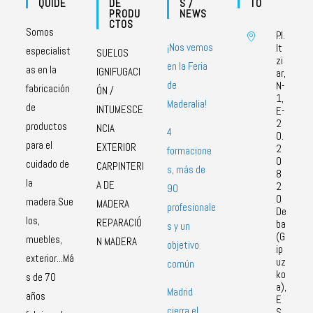
QUIDE
DE
S /
TO
PRODU
NEWS
CTOS
Somos
P.I.
¡Nos vemos
It
especialist
SUELOS
zi
en la Feria
as en la
IGNIFUGACI
ar,
de
N-
fabricación
ÓN /
1,
Maderalia!
de
INTUMESCE
E-
2
productos
NCIA
4
0.
para el
EXTERIOR
2
formacione
0
cuidado de
CARPINTERI
s, más de
8
la
A DE
2
90
0
madera.Sue
MADERA
profesionale
De
los,
REPARACIÓ
ba
s y un
(G
muebles,
N MADERA
objetivo
ip
exterior...Má
uz
común
ko
s de 70
a),
Madrid
años
E
cierra el
S