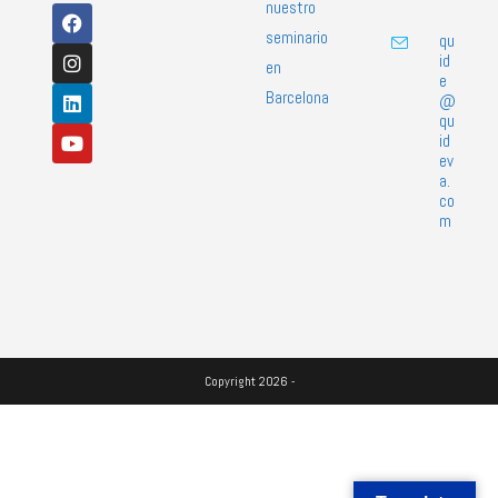
nuestro
seminario
qu
id
en
e
Barcelona
@
qu
id
ev
a.
co
m
Copyright 2026 -