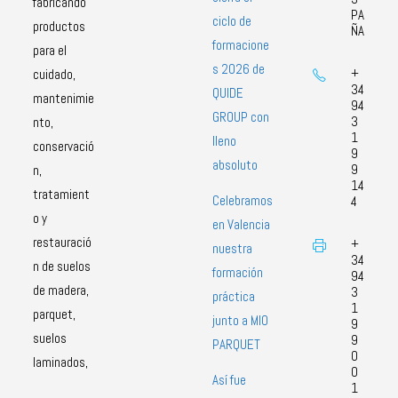
fabricando
PA
ciclo de
productos
ÑA
formacione
para el
s 2026 de
+
cuidado,
34
QUIDE
mantenimie
94
GROUP con
3
nto,
1
lleno
conservació
9
absoluto
9
n,
14
tratamient
Celebramos
4
o y
en Valencia
restauració
+
nuestra
34
n de suelos
formación
94
de madera,
3
práctica
1
parquet,
junto a MIO
9
suelos
9
PARQUET
0
laminados,
0
Así fue
1