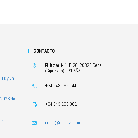
CONTACTO
P.I. Itziar, N-1, E-20. 20820 Deba
(Gipuzkoa), ESPAÑA
les y un
+34 943 199 144
s 2026 de
+34 943 199 001
mación
quide@quideva.com