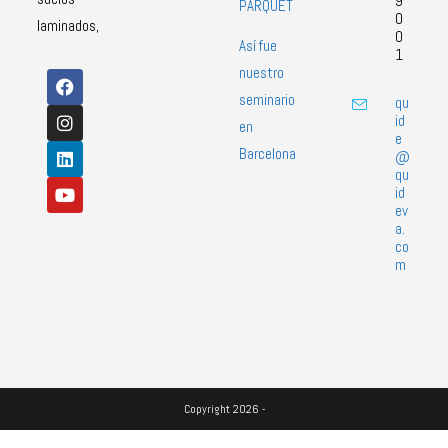
9
PARQUET
0
laminados,
0
Así fue
1
nuestro
seminario
qu
id
en
e
Barcelona
@
qu
id
ev
a.
co
m
Copyright 2026 -