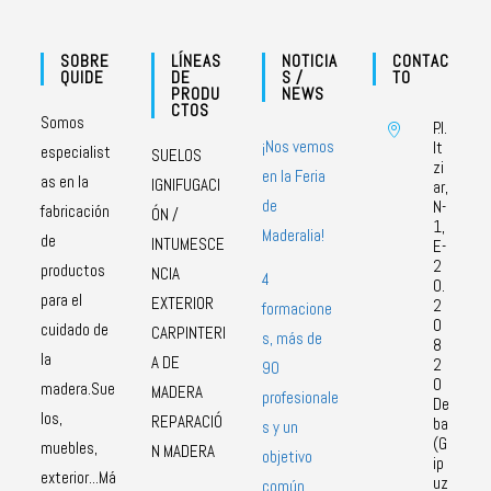
SOBRE
LÍNEAS
NOTICIA
CONTAC
QUIDE
DE
S /
TO
PRODU
NEWS
CTOS
Somos
P.I.
¡Nos vemos
It
especialist
SUELOS
zi
en la Feria
as en la
IGNIFUGACI
ar,
de
N-
fabricación
ÓN /
1,
Maderalia!
de
INTUMESCE
E-
2
productos
NCIA
4
0.
para el
EXTERIOR
2
formacione
0
cuidado de
CARPINTERI
s, más de
8
la
A DE
2
90
0
madera.Sue
MADERA
profesionale
De
los,
REPARACIÓ
ba
s y un
(G
muebles,
N MADERA
objetivo
ip
exterior...Má
uz
común