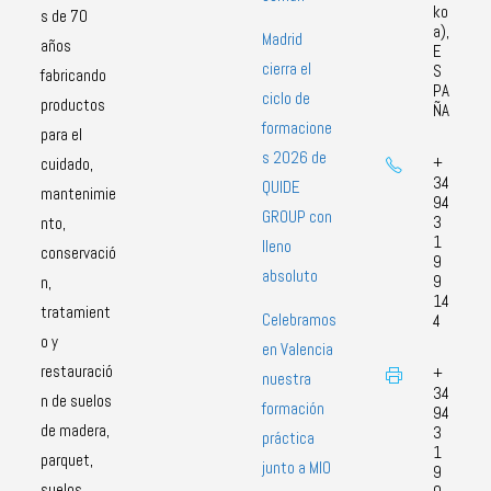
ko
s de 70
a),
Madrid
años
E
cierra el
S
fabricando
PA
ciclo de
productos
ÑA
formacione
para el
s 2026 de
+
cuidado,
34
QUIDE
mantenimie
94
GROUP con
3
nto,
1
lleno
conservació
9
absoluto
9
n,
14
tratamient
Celebramos
4
o y
en Valencia
restauració
+
nuestra
34
n de suelos
formación
94
de madera,
3
práctica
1
parquet,
junto a MIO
9
suelos