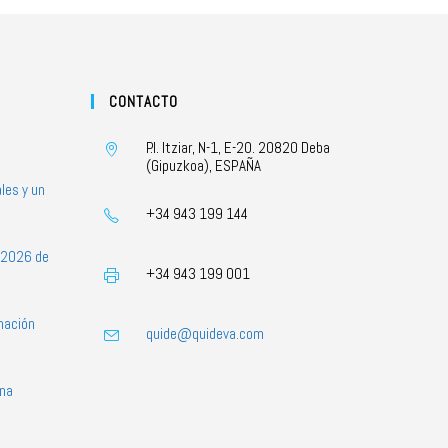
CONTACTO
P.I. Itziar, N-1, E-20. 20820 Deba
(Gipuzkoa), ESPAÑA
les y un
+34 943 199 144
s 2026 de
+34 943 199 001
mación
quide@quideva.com
ona