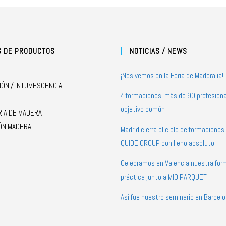
S DE PRODUCTOS
NOTICIAS / NEWS
¡Nos vemos en la Feria de Maderalia!
IÓN / INTUMESCENCIA
4 formaciones, más de 90 profesiona
objetivo común
RIA DE MADERA
ÓN MADERA
Madrid cierra el ciclo de formacione
QUIDE GROUP con lleno absoluto
Celebramos en Valencia nuestra for
práctica junto a MIO PARQUET
Así fue nuestro seminario en Barcel