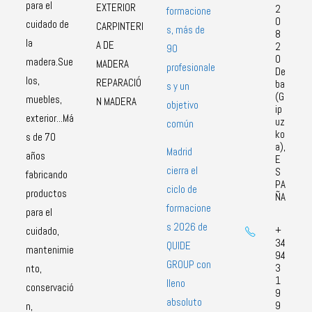
para el
EXTERIOR
2
formacione
0
cuidado de
CARPINTERI
s, más de
8
la
A DE
2
90
0
madera.Sue
MADERA
profesionale
De
los,
REPARACIÓ
ba
s y un
(G
muebles,
N MADERA
objetivo
ip
exterior...Má
uz
común
ko
s de 70
a),
Madrid
años
E
cierra el
S
fabricando
PA
ciclo de
productos
ÑA
formacione
para el
s 2026 de
+
cuidado,
34
QUIDE
mantenimie
94
GROUP con
3
nto,
1
lleno
conservació
9
absoluto
9
n,