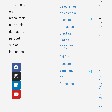
14
tratamient
Celebramos
4
o y
en Valencia
restauració
+
nuestra
34
n de suelos
formación
94
de madera,
3
práctica
1
parquet,
junto a MIO
9
suelos
9
PARQUET
0
laminados,
0
Así fue
1
nuestro
seminario
qu
id
en
e
Barcelona
@
qu
id
ev
a.
co
m