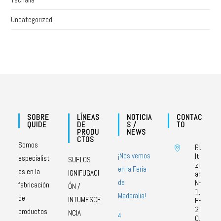
Uncategorized
SOBRE
LÍNEAS
NOTICIA
CONTAC
QUIDE
DE
S /
TO
PRODU
NEWS
CTOS
Somos
P.I.
¡Nos vemos
It
especialist
SUELOS
zi
en la Feria
as en la
IGNIFUGACI
ar,
de
N-
fabricación
ÓN /
1,
Maderalia!
de
INTUMESCE
E-
2
productos
NCIA
4
0.