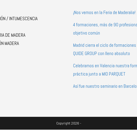
¡Nos vemos en la Feria de Maderalia!
IÓN / INTUMESCENCIA
4 formaciones, más de 90 profesiona
objetivo común
RIA DE MADERA
ÓN MADERA
Madrid cierra el ciclo de formacione
QUIDE GROUP con lleno absoluto
Celebramos en Valencia nuestra for
práctica junto a MIO PARQUET
Así fue nuestro seminario en Barcel
Copyright 2026 -