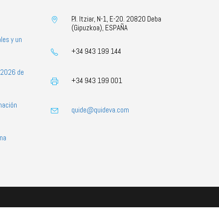
P.I. Itziar, N-1, E-20. 20820 Deba
(Gipuzkoa), ESPAÑA
les y un
+34 943 199 144
s 2026 de
+34 943 199 001
mación
quide@quideva.com
ona