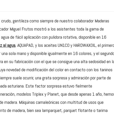
 crudo, gentileza como siempre de nuestro colaborador Maderas
icador Miguel Frutos mostró a los asistentes toda la gama de
 agua de fácil aplicación con pulidora rotativa, disponible en 16
iz al agua
, AQUAPAD, y los aceites UN1CO y HARDWAXOIL, el primer
 una sola mano y disponible igualmente en 16 colores, y el segund
 en su fabricación con el que se consigue una alta sedosidad en l
uya novedad de modificación del color en contacto con los taninos
siempre suele ocurrir, una grata sorpresa y admiración por parte de
nada asturiana. Este factor sorpresa estuvo fielmente
neración, modelos Triplex y Planet, que desde apenas 1 año, hemo
s de madera. Máquinas camaleónicas con multitud de usos que
mento de madera, bien sea lamparquet, parquet flotante o tarima