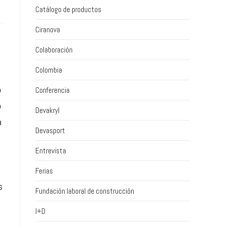
Catálogo de productos
Ciranova
Colaboración
Colombia
o
Conferencia
o
Devakryl
a
Devasport
Entrevista
Ferias
s
Fundación laboral de construcción
I+D