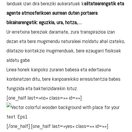
landuak izan dira bereziki aukeratuak k
alitatearengatik eta
agente atmosferikoen aurrean duten portaera
bikainarengatik: eguzkia, ura, hotza,…
Ur-erretxina bereziak daramate, zura transpirazioa izan
dezan eta bere mugimendu naturaleei moldatu ahal izateko,
dilatazio-kontakzio mugimenduak, bere ezaugarri fisikoak
aldatu gabe.
Linea honek kanpoko zuraren babesa eta edertasuna
konbinatzen ditu, bere kanpoarekiko erresistentzia babes
fungizida eta bakterizidarekin lotuz.
[one_half last=»no» class=»» id=»»]
[/one_half] [one_half last=»yes» class=»» id=»»]