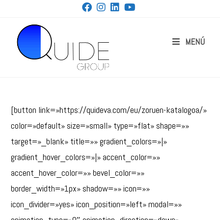
MENÚ
[button link=»https://quideva.com/eu/zoruen-katalogoa/»
color=»default» size=»small» type=»flat» shape=»»
target=»_blank» title=»» gradient_colors=»|»
gradient_hover_colors=»|» accent_color=»»
accent_hover_color=»» bevel_color=»»
border_width=»1px» shadow=»» icon=»»
icon_divider=»yes» icon_position=»left» modal=»»
animation_type=»0″ animation_direction=»down»