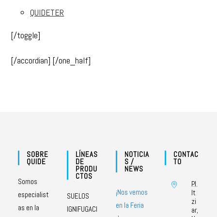
QUIDETER
[/toggle]
[/accordian] [/one_half]
SOBRE
LÍNEAS
NOTICIA
CONTAC
QUIDE
DE
S /
TO
PRODU
NEWS
CTOS
Somos
P.I.
¡Nos vemos
It
especialist
SUELOS
zi
en la Feria
as en la
IGNIFUGACI
ar,