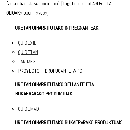
[accordian class=»» id=»»] [toggle title=»LASUR ETA
OLIOAK» open=»yes»]
URETAN OINARRITUTAKO INPREGNANTEAK
QUIDEXIL
QUIDETAN
TARIMEX
PROYECTO HIDROFUGANTE WPC
URETAN OINARRITUTAKO SELLANTE ETA
BUKAERARAKO PRODUKTUAK
QUIDEMAD
URETAN OINARRITUTAKO BUKAERARAKO PRODUKTUAK