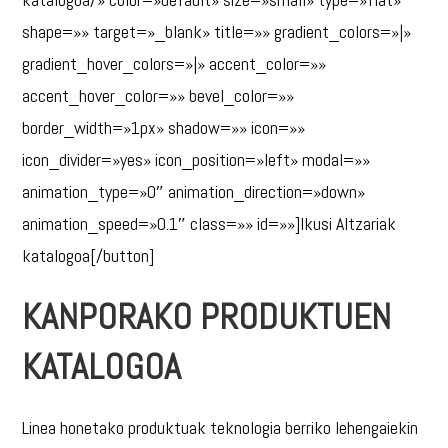
shape=»» target=»_blank» title=»» gradient_colors=»|»
gradient_hover_colors=»|» accent_color=»»
accent_hover_color=»» bevel_color=»»
border_width=»1px» shadow=»» icon=»»
icon_divider=»yes» icon_position=»left» modal=»»
animation_type=»0″ animation_direction=»down»
animation_speed=»0.1″ class=»» id=»»]Ikusi Altzariak
katalogoa[/button]
KANPORAKO PRODUKTUEN
KATALOGOA
Linea honetako produktuak teknologia berriko lehengaiekin