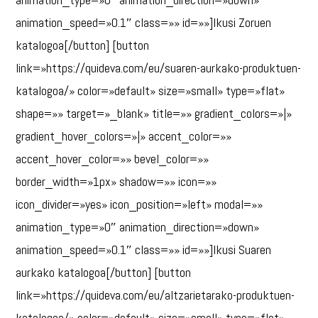
animation_speed=»0.1″ class=»» id=»»]Ikusi Zoruen
katalogoa[/button] [button
link=»https://quideva.com/eu/suaren-aurkako-produktuen-
katalogoa/» color=»default» size=»small» type=»flat»
shape=»» target=»_blank» title=»» gradient_colors=»|»
gradient_hover_colors=»|» accent_color=»»
accent_hover_color=»» bevel_color=»»
border_width=»1px» shadow=»» icon=»»
icon_divider=»yes» icon_position=»left» modal=»»
animation_type=»0″ animation_direction=»down»
animation_speed=»0.1″ class=»» id=»»]Ikusi Suaren
aurkako katalogoa[/button] [button
link=»https://quideva.com/eu/altzarietarako-produktuen-
katalogoa/» color=»default» size=»small» type=»flat»