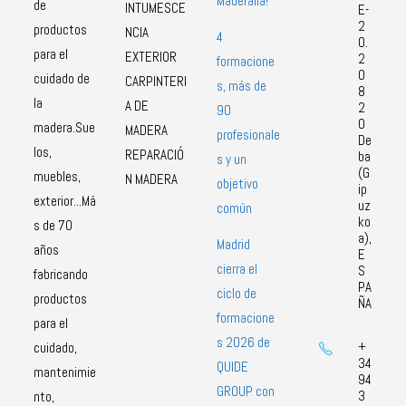
Maderalia!
de
INTUMESCE
E-
2
productos
NCIA
4
0.
para el
EXTERIOR
2
formacione
0
cuidado de
CARPINTERI
s, más de
8
la
A DE
2
90
0
madera.Sue
MADERA
profesionale
De
los,
REPARACIÓ
ba
s y un
(G
muebles,
N MADERA
objetivo
ip
exterior...Má
uz
común
ko
s de 70
a),
Madrid
años
E
cierra el
S
fabricando
PA
ciclo de
productos
ÑA
formacione
para el
s 2026 de
+
cuidado,
34
QUIDE
mantenimie
94
GROUP con
3
nto,