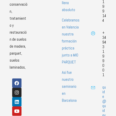
1
lleno
conservació
9
absoluto
9
n,
14
tratamient
Celebramos
4
o y
en Valencia
restauració
+
nuestra
34
n de suelos
formación
94
de madera,
3
práctica
1
parquet,
junto a MIO
9
suelos
9
PARQUET
0
laminados,
0
Así fue
1
nuestro
seminario
qu
id
en
e
Barcelona
@
qu
id
ev