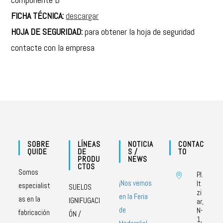
FICHA TÉCNICA:
descargar
HOJA DE SEGURIDAD:
para obtener la hoja de seguridad
contacte con la empresa
SOBRE
LÍNEAS
NOTICIA
CONTAC
QUIDE
DE
S /
TO
PRODU
NEWS
CTOS
Somos
P.I.
¡Nos vemos
It
especialist
SUELOS
zi
en la Feria
as en la
IGNIFUGACI
ar,
de
N-
fabricación
ÓN /
1,