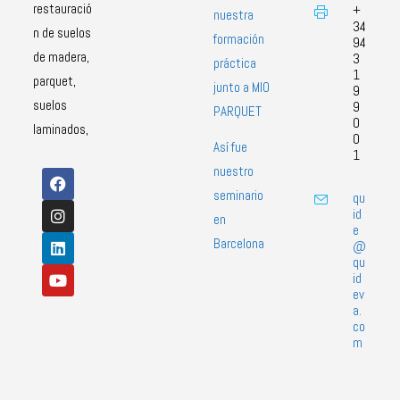
restauració
+
nuestra
34
n de suelos
formación
94
de madera,
3
práctica
1
parquet,
junto a MIO
9
suelos
9
PARQUET
0
laminados,
0
Así fue
1
nuestro
seminario
qu
id
en
e
Barcelona
@
qu
id
ev
a.
co
m