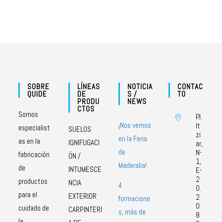
SOBRE
LÍNEAS
NOTICIA
CONTAC
QUIDE
DE
S /
TO
PRODU
NEWS
CTOS
Somos
P.I.
¡Nos vemos
It
especialist
SUELOS
zi
en la Feria
as en la
IGNIFUGACI
ar,
de
N-
fabricación
ÓN /
1,
Maderalia!
de
INTUMESCE
E-
2
productos
NCIA
4
0.
para el
EXTERIOR
2
formacione
0
cuidado de
CARPINTERI
s, más de
8
la