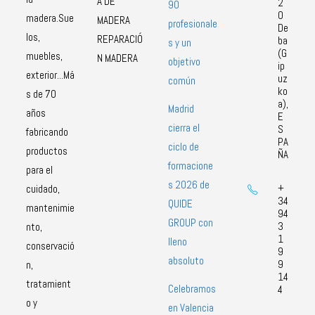
A DE
2
90
0
madera.Sue
MADERA
profesionale
De
los,
REPARACIÓ
ba
s y un
(G
muebles,
N MADERA
objetivo
ip
exterior...Má
uz
común
ko
s de 70
a),
Madrid
años
E
cierra el
S
fabricando
PA
ciclo de
productos
ÑA
formacione
para el
s 2026 de
+
cuidado,
34
QUIDE
mantenimie
94
GROUP con
3
nto,
1
lleno
conservació
9
absoluto
9
n,
14
tratamient
Celebramos
4
o y
en Valencia