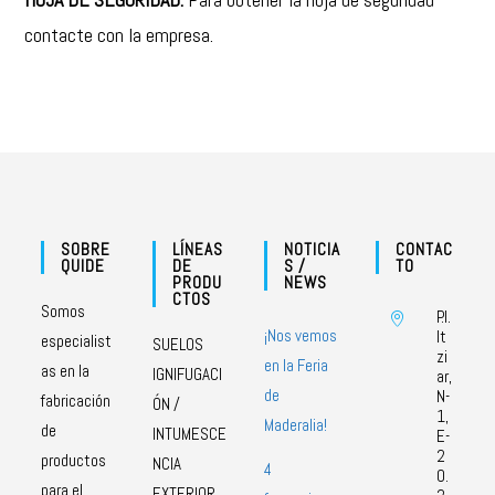
contacte con la empresa.
SOBRE
LÍNEAS
NOTICIA
CONTAC
QUIDE
DE
S /
TO
PRODU
NEWS
CTOS
Somos
P.I.
¡Nos vemos
It
especialist
SUELOS
zi
en la Feria
as en la
IGNIFUGACI
ar,
de
N-
fabricación
ÓN /
1,
Maderalia!
de
INTUMESCE
E-
2
productos
NCIA
4
0.
para el
EXTERIOR