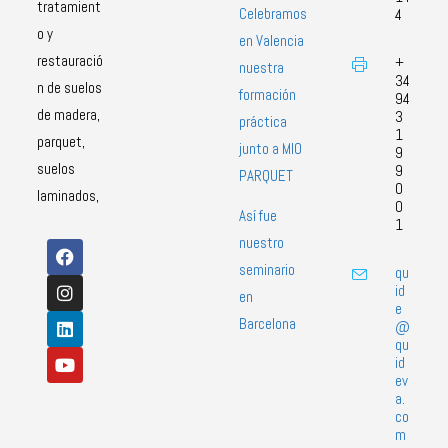
tratamient
Celebramos
4
o y
en Valencia
restauració
+
nuestra
34
n de suelos
formación
94
de madera,
3
práctica
1
parquet,
junto a MIO
9
suelos
9
PARQUET
0
laminados,
0
Así fue
1
nuestro
seminario
qu
id
en
e
Barcelona
@
qu
id
ev
a.
co
m