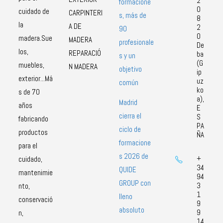
2
formacione
0
cuidado de
CARPINTERI
s, más de
8
la
A DE
2
90
0
madera.Sue
MADERA
profesionale
De
los,
REPARACIÓ
ba
s y un
(G
muebles,
N MADERA
objetivo
ip
exterior...Má
uz
común
ko
s de 70
a),
Madrid
años
E
cierra el
S
fabricando
PA
ciclo de
productos
ÑA
formacione
para el
s 2026 de
+
cuidado,
34
QUIDE
mantenimie
94
GROUP con
3
nto,
1
lleno
conservació
9
absoluto
9
n,
14