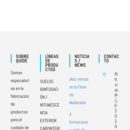
SOBRE
LÍNEAS
NOTICIA
CONTAC
QUIDE
DE
S /
TO
PRODU
NEWS
CTOS
Somos
P.I.
¡Nos vemos
It
especialist
SUELOS
zi
en la Feria
as en la
IGNIFUGACI
ar,
de
N-
fabricación
ÓN /
1,
Maderalia!
de
INTUMESCE
E-
2
productos
NCIA
4
0.
para el
EXTERIOR
2
formacione
0
cuidado de
CARPINTERI
s, más de