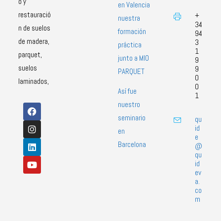
o y
en Valencia
restauració
+
nuestra
34
n de suelos
formación
94
de madera,
3
práctica
1
parquet,
junto a MIO
9
suelos
9
PARQUET
0
laminados,
0
Así fue
1
nuestro
seminario
qu
id
en
e
Barcelona
@
qu
id
ev
a.
co
m