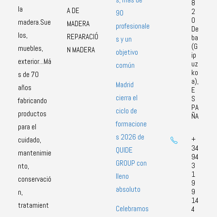
8
la
A DE
2
90
0
madera.Sue
MADERA
profesionale
De
los,
REPARACIÓ
ba
s y un
(G
muebles,
N MADERA
objetivo
ip
exterior...Má
uz
común
ko
s de 70
a),
Madrid
años
E
cierra el
S
fabricando
PA
ciclo de
productos
ÑA
formacione
para el
s 2026 de
+
cuidado,
34
QUIDE
mantenimie
94
GROUP con
3
nto,
1
lleno
conservació
9
absoluto
9
n,
14
tratamient
Celebramos
4