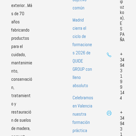
ip
exterior...Má
uz
común
ko
s de 70
a),
Madrid
años
E
cierra el
S
fabricando
PA
ciclo de
productos
ÑA
formacione
para el
s 2026 de
+
cuidado,
34
QUIDE
mantenimie
94
GROUP con
3
nto,
1
lleno
conservació
9
absoluto
9
n,
14
tratamient
Celebramos
4
o y
en Valencia
restauració
+
nuestra
34
n de suelos
formación
94
de madera,
3
práctica
1