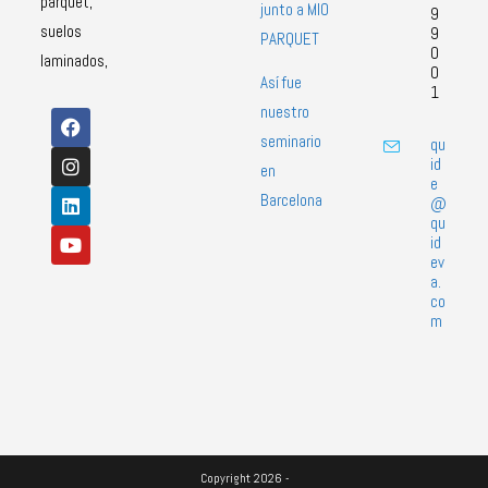
parquet,
junto a MIO
9
suelos
9
PARQUET
0
laminados,
0
Así fue
1
nuestro
seminario
qu
id
en
e
Barcelona
@
qu
id
ev
a.
co
m
Copyright 2026 -