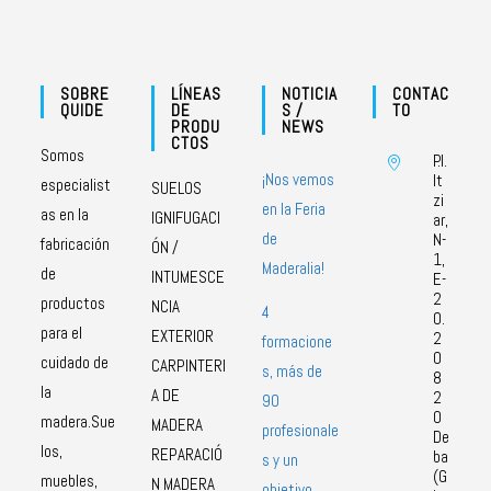
SOBRE
LÍNEAS
NOTICIA
CONTAC
QUIDE
DE
S /
TO
PRODU
NEWS
CTOS
Somos
P.I.
¡Nos vemos
It
especialist
SUELOS
zi
en la Feria
as en la
IGNIFUGACI
ar,
de
N-
fabricación
ÓN /
1,
Maderalia!
de
INTUMESCE
E-
2
productos
NCIA
4
0.
para el
EXTERIOR
2
formacione
0
cuidado de
CARPINTERI
s, más de
8
la
A DE
2
90
0
madera.Sue
MADERA
profesionale
De
los,
REPARACIÓ
ba
s y un
(G
muebles,
N MADERA
objetivo