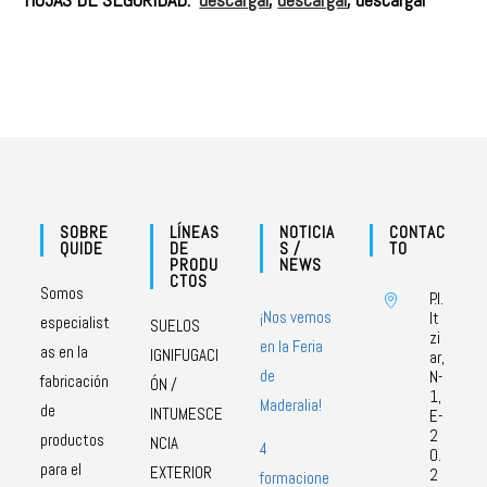
SOBRE
LÍNEAS
NOTICIA
CONTAC
QUIDE
DE
S /
TO
PRODU
NEWS
CTOS
Somos
P.I.
¡Nos vemos
It
especialist
SUELOS
zi
en la Feria
as en la
IGNIFUGACI
ar,
de
N-
fabricación
ÓN /
1,
Maderalia!
de
INTUMESCE
E-
2
productos
NCIA
4
0.
para el
EXTERIOR
2
formacione