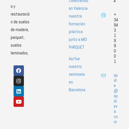
Celebramos
4
o y
en Valencia
restauració
+
nuestra
34
n de suelos
formación
94
de madera,
3
práctica
1
parquet,
junto a MIO
9
suelos
9
PARQUET
0
laminados,
0
Así fue
1
nuestro
seminario
qu
id
en
e
Barcelona
@
qu
id
ev
a.
co
m