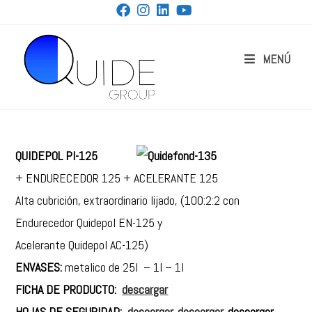
MENÚ
QUIDEPOL PI-125
+ ENDURECEDOR 125 + ACELERANTE 125
Alta cubrición, extraordinario lijado, (100:2:2 con
Endurecedor Quidepol EN-125 y
Acelerante Quidepol AC-125)
ENVASES:
metalico de 25l – 1l – 1l
FICHA DE PRODUCTO:
descargar
HOJAS DE SEGURIDAD:
descargar
,
descargar
, descargar