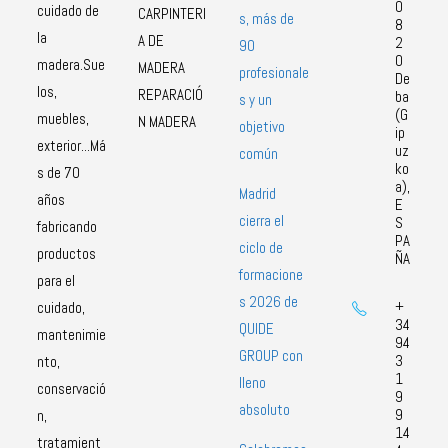
0
cuidado de
CARPINTERI
s, más de
8
la
A DE
2
90
0
madera.Sue
MADERA
profesionale
De
los,
REPARACIÓ
ba
s y un
(G
muebles,
N MADERA
objetivo
ip
exterior...Má
uz
común
ko
s de 70
a),
Madrid
años
E
cierra el
S
fabricando
PA
ciclo de
productos
ÑA
formacione
para el
s 2026 de
+
cuidado,
34
QUIDE
mantenimie
94
GROUP con
3
nto,
1
lleno
conservació
9
absoluto
9
n,
14
tratamient