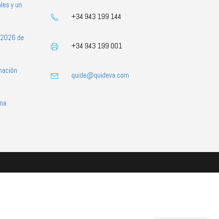
les y un
+34 943 199 144
s 2026 de
+34 943 199 001
mación
quide@quideva.com
ona