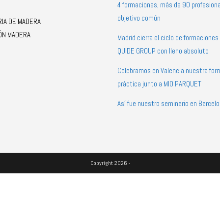
4 formaciones, más de 90 profesiona
objetivo común
RIA DE MADERA
ÓN MADERA
Madrid cierra el ciclo de formacione
QUIDE GROUP con lleno absoluto
Celebramos en Valencia nuestra for
práctica junto a MIO PARQUET
Así fue nuestro seminario en Barcel
Copyright 2026 -