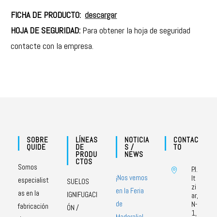
FICHA DE PRODUCTO:
descargar
HOJA DE SEGURIDAD:
Para obtener la hoja de seguridad
contacte con la empresa.
SOBRE
LÍNEAS
NOTICIA
CONTAC
QUIDE
DE
S /
TO
PRODU
NEWS
CTOS
Somos
P.I.
¡Nos vemos
It
especialist
SUELOS
zi
en la Feria
as en la
IGNIFUGACI
ar,
de
N-
fabricación
ÓN /
1,
Maderalia!