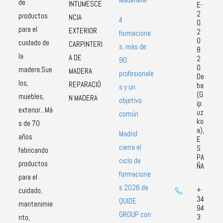
de
INTUMESCE
E-
2
productos
NCIA
4
0.
para el
EXTERIOR
2
formacione
0
cuidado de
CARPINTERI
s, más de
8
la
A DE
2
90
0
madera.Sue
MADERA
profesionale
De
los,
REPARACIÓ
ba
s y un
(G
muebles,
N MADERA
objetivo
ip
exterior...Má
uz
común
ko
s de 70
a),
Madrid
años
E
cierra el
S
fabricando
PA
ciclo de
productos
ÑA
formacione
para el
s 2026 de
+
cuidado,
34
QUIDE
mantenimie
94
GROUP con
3
nto,