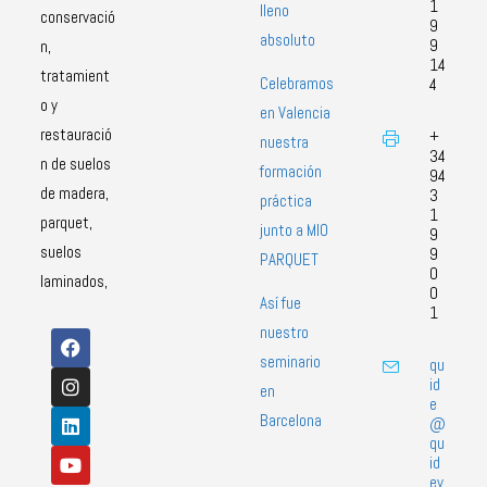
1
lleno
conservació
9
absoluto
9
n,
14
tratamient
Celebramos
4
o y
en Valencia
restauració
+
nuestra
34
n de suelos
formación
94
de madera,
3
práctica
1
parquet,
junto a MIO
9
suelos
9
PARQUET
0
laminados,
0
Así fue
1
nuestro
seminario
qu
id
en
e
Barcelona
@
qu
id
ev