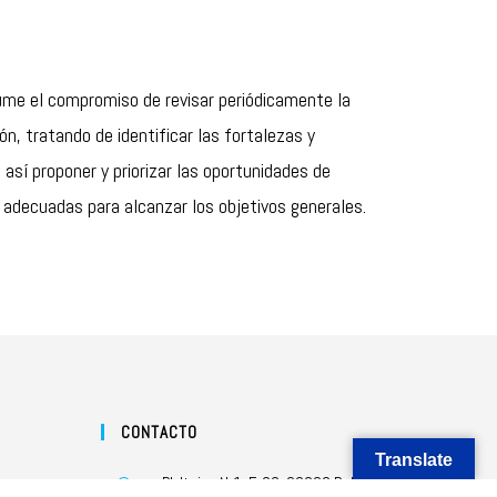
ume el compromiso de revisar periódicamente la
ón, tratando de identificar las fortalezas y
 así proponer y priorizar las oportunidades de
adecuadas para alcanzar los objetivos generales.
CONTACTO
Translate
P.I. Itziar, N-1, E-20. 20820 Deba